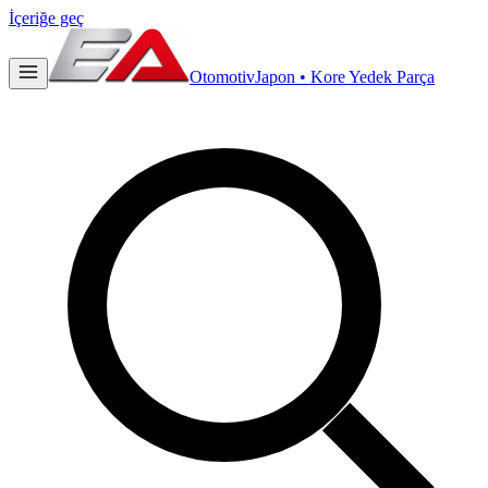
İçeriğe geç
Otomotiv
Japon • Kore Yedek Parça