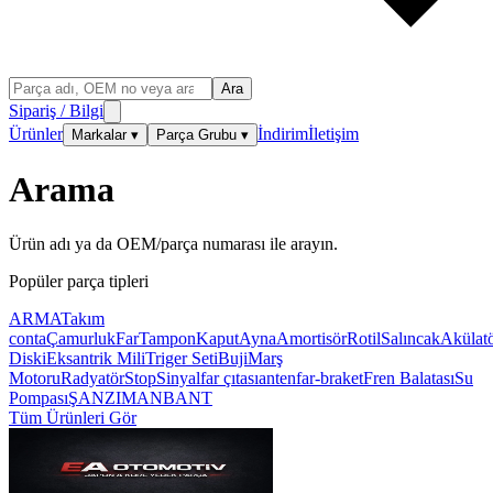
Ara
Sipariş / Bilgi
Ürünler
İndirim
İletişim
Markalar
▾
Parça Grubu
▾
Arama
Ürün adı ya da OEM/parça numarası ile arayın.
Popüler parça tipleri
ARMA
Takım
conta
Çamurluk
Far
Tampon
Kaput
Ayna
Amortisör
Rotil
Salıncak
Akülat
Diski
Eksantrik Mili
Triger Seti
Buji
Marş
Motoru
Radyatör
Stop
Sinyal
far çıtası
anten
far-braket
Fren Balatası
Su
Pompası
ŞANZIMAN
BANT
Tüm Ürünleri Gör